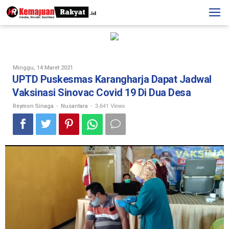
Skip
to
content
Oleh
Minggu, 14 Maret 2021
Reymon
UPTD Puskesmas Karangharja Dapat Jadwal
Sinaga
Vaksinasi Sinovac Covid 19 Di Dua Desa
-
-
3,641 Views
Reymon Sinaga
Nusantara