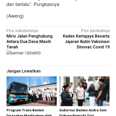
dan berlalu”. Pungkasnya
(Aweng)
Navigasi
Pos sebelumnya
Pos berikutnya
Miris Jalan Penghubung
Kades Kertajaya Beserta
pos
Antara Dua Desa Masih
Jajaran Ikutin Vaksinasi
Tanah
Sinovac Covid 19
Jangan Lewatkan
Program Trans Banten
Gubernur Banten Andra Soni
Dirasakan Manfaatnya oleh
Dukung Pemuda Tani