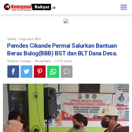
Skip
to
content
Oleh
Sabtu, 7 Agustus 2021
Reymon
Pemdes Cikande Permai Salurkan Bantuan
Sinaga
Beras Bulog(BBB) BST dan BLT Dana Desa.
-
-
4,078 Views
Reymon Sinaga
Nusantara