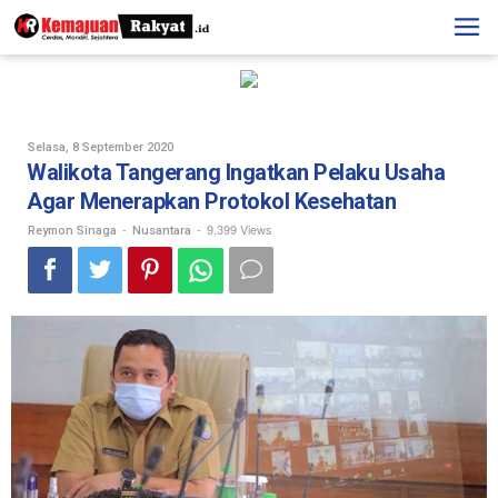
Skip
to
content
Oleh
Selasa, 8 September 2020
Reymon
Walikota Tangerang Ingatkan Pelaku Usaha
Sinaga
Agar Menerapkan Protokol Kesehatan
-
-
9,399 Views
Reymon Sinaga
Nusantara