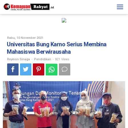
Skip
to
content
Oleh
Rabu, 10 November 2021
Reymon
Universitas Bung Karno Serius Membina
Sinaga
Mahasiswa Berwirausaha
-
-
921 Views
Reymon Sinaga
Pendidikan