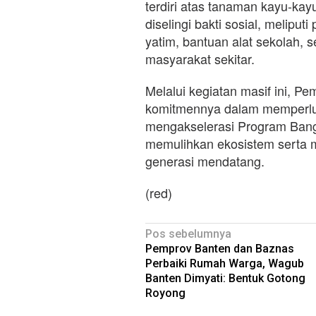
terdiri atas tanaman kayu-kay
diselingi bakti sosial, melip
yatim, bantuan alat sekolah, 
masyarakat sekitar.
Melalui kegiatan masif ini, 
komitmennya dalam memperlu
mengakselerasi Program Bang 
memulihkan ekosistem serta m
generasi mendatang.
(red)
Navigasi
Pos sebelumnya
Pemprov Banten dan Baznas
pos
Perbaiki Rumah Warga, Wagub
Banten Dimyati: Bentuk Gotong
Royong