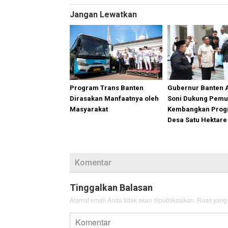
Jangan Lewatkan
Program Trans Banten
Gubernur Banten 
Dirasakan Manfaatnya oleh
Soni Dukung Pemu
Masyarakat
Kembangkan Prog
Desa Satu Hektar
Komentar
Tinggalkan Balasan
Alamat email Anda tidak akan dipublikasikan.
Ruas yang 