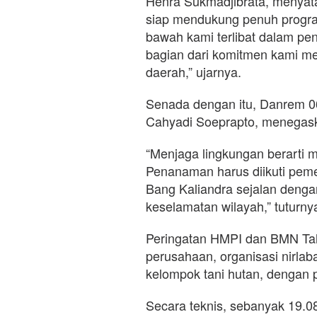
Henra Sukmadjibrata, menyata
siap mendukung penuh program
bawah kami terlibat dalam pen
bagian dari komitmen kami m
daerah,” ujarnya.
Senada dengan itu, Danrem 0
Cahyadi Soeprapto, menegas
“Menjaga lingkungan berarti
Penanaman harus diikuti peme
Bang Kaliandra sejalan denga
keselamatan wilayah,” tuturny
Peringatan HMPI dan BMN Tahu
perusahaan, organisasi nirla
kelompok tani hutan, dengan pa
Secara teknis, sebanyak 19.08