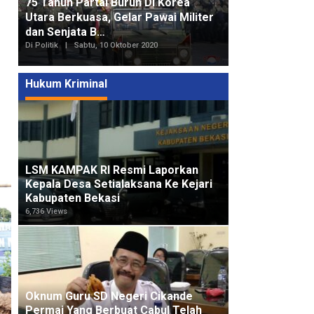
75 Tahun Partai Buruh Di Korea
Utara Berkuasa, Gelar Pawai Militer
dan Senjata B…
Di Politik
|
Sabtu, 10 Oktober 2020
Hukum Kriminal
LSM KAMPAK RI Resmi Laporkan
Kepala Desa Setialaksana Ke Kejari
Kabupaten Bekasi
6,736 Views
Oknum Guru SD Negeri Cikande
Permai Yang Berbuat Cabul Telah