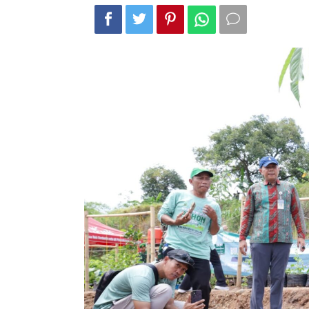
Peringatan
HMPI–
BMN
2025