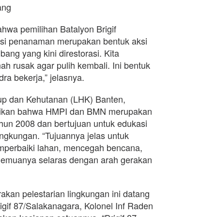
ang
hwa pemilihan Batalyon Brigif
asi penanaman merupakan bentuk aksi
ang yang kini direstorasi. Kita
h rusak agar pulih kembali. Ini bentuk
a bekerja,” jelasnya.
up dan Kehutanan (LHK) Banten,
kan bahwa HMPI dan BMN merupakan
un 2008 dan bertujuan untuk edukasi
lingkungan. “Tujuannya jelas untuk
perbaiki lahan, mencegah bencana,
Semuanya selaras dengan arah gerakan
kan pelestarian lingkungan ini datang
igif 87/Salakanagara, Kolonel Inf Raden