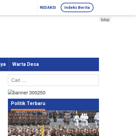
REDAKSI
Indeks Berita
tutup
aya
Warta Desa
Cari
untuk:
Politik Terbaru