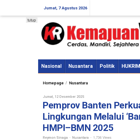
Skip
Jumat, 7 Agustus 2026
to
content
tutup
Nasional
Nusantara
Politik
HUKRI
Pemprov
/
Homepage
Nusantara
Banten
Perkuat
Oleh
Jumat, 12 Desember 2025
Gerakan
Reymon
Pemprov Banten Perkua
Sinaga
Pelestarian
Lingkungan
Lingkungan Melalui ‘Ba
Melalui
HMPI–BMN 2025
'Bang
Kaliandra'
-
-
1,736 Views
Reymon Sinaga
Nusantara
pada