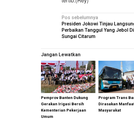
Navigasi
Pos sebelumnya
Presiden Jokowi Tinjau Langsun
pos
Perbaikan Tanggul Yang Jebol D
Sungai Citarum
Jangan Lewatkan
Pemprov Banten Dukung
Program Trans Ba
Gerakan Irigasi Bersih
Dirasakan Manfaa
Kementerian Pekerjaan
Masyarakat
Umum