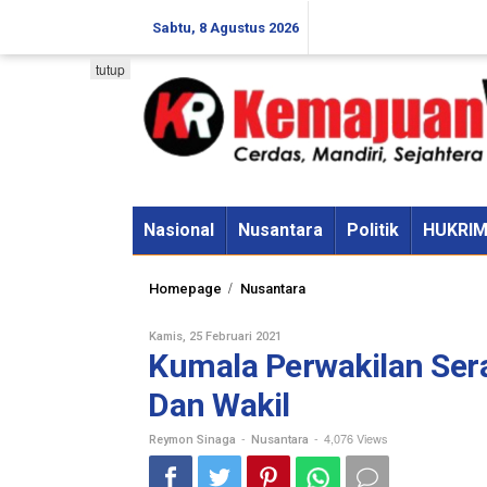
Skip
Sabtu, 8 Agustus 2026
to
content
tutup
Nasional
Nusantara
Politik
HUKRI
Kumala
/
Homepage
Nusantara
Perwakilan
Serang
Oleh
Kamis, 25 Februari 2021
Demo,
Reymon
Kumala Perwakilan Sera
Sinaga
Kritik
Kinerja
Dan Wakil
Gubernur
Dan
-
-
4,076 Views
Reymon Sinaga
Nusantara
Wakil