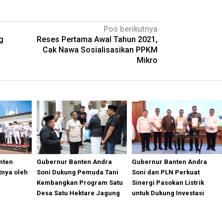
Pos berikutnya
g
Reses Pertama Awal Tahun 2021,
i
Cak Nawa Sosialisasikan PPKM
Mikro
nten
Gubernur Banten Andra
Gubernur Banten Andra
tnya oleh
Soni Dukung Pemuda Tani
Soni dan PLN Perkuat
Kembangkan Program Satu
Sinergi Pasokan Listrik
Desa Satu Hektare Jagung
untuk Dukung Investasi