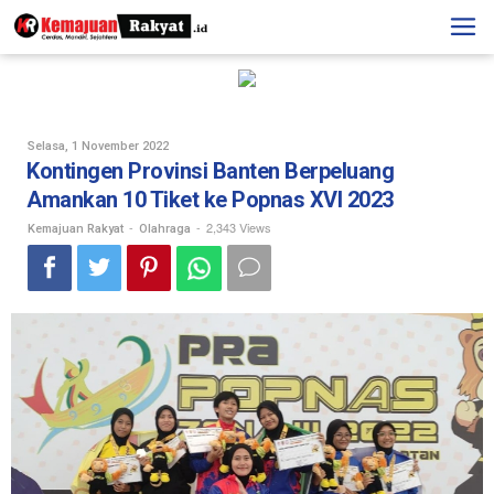
Skip
to
content
Oleh
Selasa, 1 November 2022
Kemajuan
Kontingen Provinsi Banten Berpeluang
Rakyat
Amankan 10 Tiket ke Popnas XVI 2023
-
-
2,343 Views
Kemajuan Rakyat
Olahraga