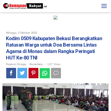
Skip
to
content
Oleh
Minggu, 5 Oktober 2025
Reymon
Kodim 0509 Kabupaten Bekasi Berangkatkan
Sinaga
Ratusan Warga untuk Doa Bersama Lintas
Agama di Monas dalam Rangka Peringati
HUT Ke-80 TNI
-
-
1,027 Views
Reymon Sinaga
Nusantara