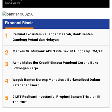
Hukum Kriminal
6,740 Views
6,542 Views
5,664 Views
Ekonomi Bisnis
1
Perkuat Ekosistem Keuangan Daerah, Bank Banten
Gandeng Petani dan Nelayan
2
Menkeu Sri Mulyani: APBN Kita Devisit Hingga Rp. 764,9 T
3
Asme Malau Ibu Kreatif dimasa Pandemi Corana Buka
Lowongan Kerja
4
Wagub Banten Dorong Mahasiswa Berkontribusi Dalam
Ketahanan Energi
5
21,5 T Realisasi Investasi di Propinsi Banten Triwulan III
Thn. 2020