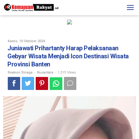
Skip
to
content
Oleh
Kamis, 10 Oktober 2024
Reymon
Juniawati Prihartanty Harap Pelaksanaan
Sinaga
Gebyar Wisata Menjadi Icon Destinasi Wisata
Provinsi Banten
-
-
1,315 Views
Reymon Sinaga
Nusantara