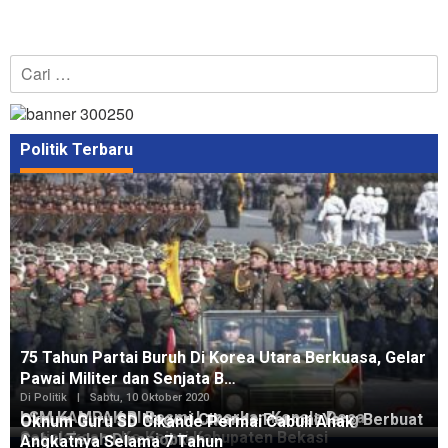
Cari
untuk:
Politik Terbaru
75 Tahun Partai Buruh Di Korea Utara Berkuasa, Gelar
Pawai Militer dan Senjata B…
Di Politik
|
Sabtu, 10 Oktober 2020
LSM KAMPAK RI Resmi Laporkan Kepala Desa
Oknum Guru SD Negeri Cikande Permai Yang Berbuat
Oknum Guru SD Cikande Permai Cabuli Anak
Setialaksana Ke Kejari Kabupaten Bekasi
Cabul Telah Dinonjobkan
Angkatnya Selama 7 Tahun