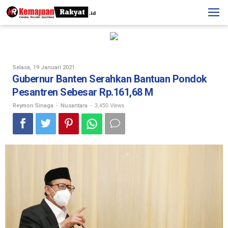
Skip
to
content
Oleh
Selasa, 19 Januari 2021
Reymon
Gubernur Banten Serahkan Bantuan Pondok
Sinaga
Pesantren Sebesar Rp.161,68 M
-
-
3,450 Views
Reymon Sinaga
Nusantara