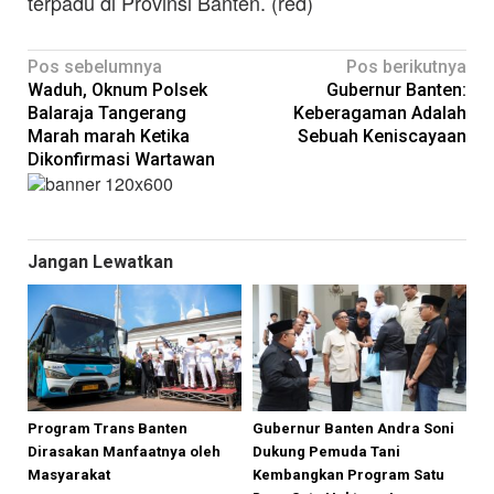
terpadu di Provinsi Banten. (red)
Navigasi
Pos sebelumnya
Pos berikutnya
Waduh, Oknum Polsek
Gubernur Banten:
pos
Balaraja Tangerang
Keberagaman Adalah
Marah marah Ketika
Sebuah Keniscayaan
Dikonfirmasi Wartawan
Jangan Lewatkan
Program Trans Banten
Gubernur Banten Andra Soni
Dirasakan Manfaatnya oleh
Dukung Pemuda Tani
Masyarakat
Kembangkan Program Satu