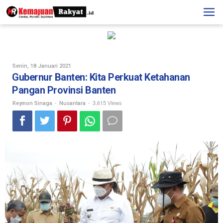
Skip
to
content
Oleh
Senin, 18 Januari 2021
Reymon
Gubernur Banten: Kita Perkuat Ketahanan
Sinaga
Pangan Provinsi Banten
-
-
3,615 Views
Reymon Sinaga
Nusantara