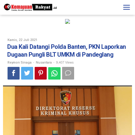
Skip
to
content
Oleh
Kamis, 22 Juli 2021
Reymon
Dua Kali Datangi Polda Banten, PKN Laporkan
Sinaga
Dugaan Pungli BLT UMKM di Pandeglang
-
-
9,407 Views
Reymon Sinaga
Nusantara