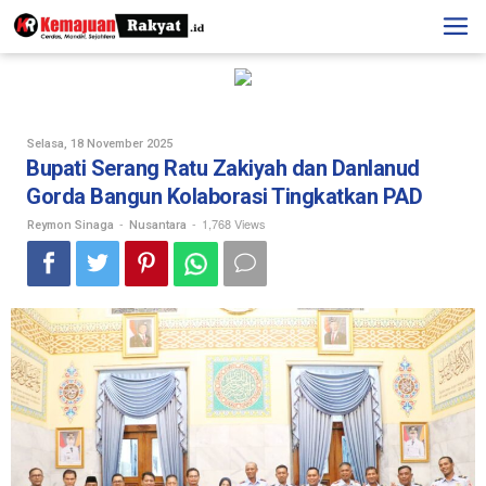
Skip
to
content
Oleh
Selasa, 18 November 2025
Reymon
Bupati Serang Ratu Zakiyah dan Danlanud
Sinaga
Gorda Bangun Kolaborasi Tingkatkan PAD
-
-
1,768 Views
Reymon Sinaga
Nusantara