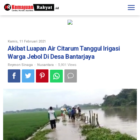
Skip
to
content
Oleh
Kamis, 11 Februari 2021
Reymon
Akibat Luapan Air Citarum Tanggul Irigasi
Sinaga
Warga Jebol Di Desa Bantarjaya
-
-
5,901 Views
Reymon Sinaga
Nusantara