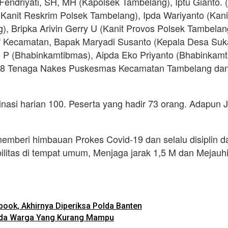
 Fendriyati, SH, MH (Kapolsek Tambelang), Iptu Gianto
Kanit Reskrim Polsek Tambelang), Ipda Wariyanto (Kani
Bripka Arivin Gerry U (Kanit Provos Polsek Tambelang),
f Kecamatan, Bapak Maryadi Susanto (Kepala Desa Suk
 P (Bhabinkamtibmas), Aipda Eko Priyanto (Bhabinkamti
), 8 Tenaga Nakes Puskesmas Kecamatan Tambelang da
sinasi harian 100. Peserta yang hadir 73 orang. Adapun 
 memberi himbauan Prokes Covid-19 dan selalu disipli
itas di tempat umum, Menjaga jarak 1,5 M dan Mejauhi
ook, Akhirnya Diperiksa Polda Banten
ada Warga Yang Kurang Mampu