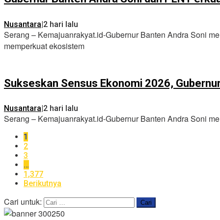
Nusantara
|
2 hari lalu
Serang – Kemajuanrakyat.id-Gubernur Banten Andra Soni mel
memperkuat ekosistem
Sukseskan Sensus Ekonomi 2026, Gubernur
Nusantara
|
2 hari lalu
Serang – Kemajuanrakyat.id-Gubernur Banten Andra Soni men
1
2
3
…
1,377
Berikutnya
Cari untuk: