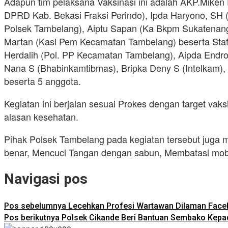
Adapun tim pelaksana Vaksinasi ini adalah AKP.Miken
DPRD Kab. Bekasi Fraksi Perindo), Ipda Haryono, SH (
Polsek Tambelang), Aiptu Sapan (Ka Bkpm Sukatenang), 
Martan (Kasi Pem Kecamatan Tambelang) beserta Sta
Herdalih (Pol. PP Kecamatan Tambelang), Aipda Endro
Nana S (Bhabinkamtibmas), Bripka Deny S (Intelkam
beserta 5 anggota.
Kegiatan ini berjalan sesuai Prokes dengan target vak
alasan kesehatan.
Pihak Polsek Tambelang pada kegiatan tersebut juga
benar, Mencuci Tangan dengan sabun, Membatasi mobil
Navigasi pos
Pos sebelumnya
Lecehkan Profesi Wartawan Dilaman Faceb
Pos berikutnya
Polsek Cikande Beri Bantuan Sembako Kep