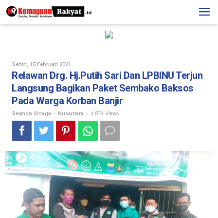
Skip
to
content
Oleh
Senin, 15 Februari 2021
Reymon
Relawan Drg. Hj.Putih Sari Dan LPBINU Terjun
Sinaga
Langsung Bagikan Paket Sembako Baksos
Pada Warga Korban Banjir
-
-
4,974 Views
Reymon Sinaga
Nusantara