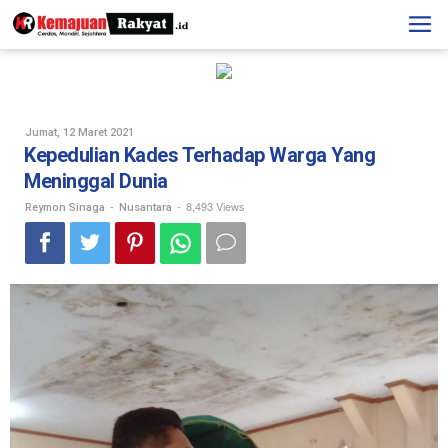
Skip
to
content
Oleh
Jumat, 12 Maret 2021
Reymon
Kepedulian Kades Terhadap Warga Yang
Sinaga
Meninggal Dunia
-
-
8,493 Views
Reymon Sinaga
Nusantara