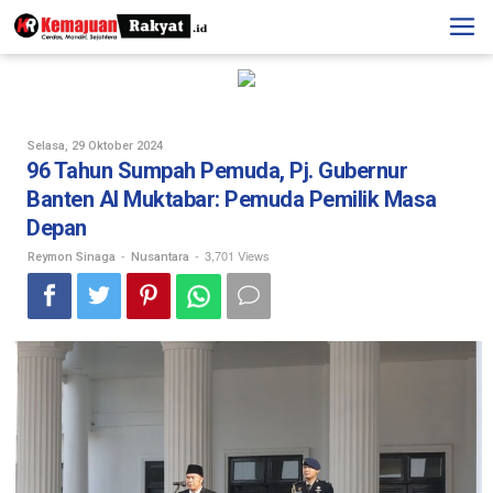
Skip
to
content
Oleh
Selasa, 29 Oktober 2024
Reymon
96 Tahun Sumpah Pemuda, Pj. Gubernur
Sinaga
Banten Al Muktabar: Pemuda Pemilik Masa
Depan
-
-
3,701 Views
Reymon Sinaga
Nusantara